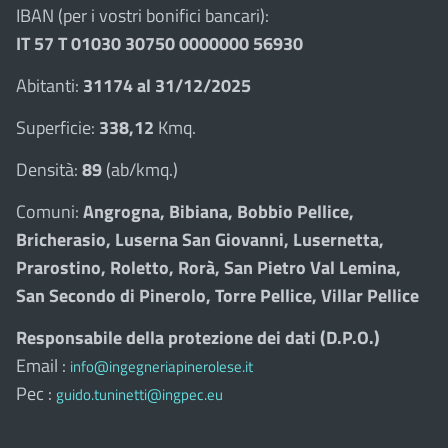
IBAN (per i vostri bonifici bancari):
IT 57 T 01030 30750 0000000 56930
Abitanti:
31174 al 31/12/2025
Superficie:
338,12
Kmq.
Densità:
89
(ab/kmq.)
Comuni:
Angrogna, Bibiana, Bobbio Pellice,
Bricherasio, Luserna San Giovanni, Lusernetta,
Prarostino, Roletto, Rorà, San Pietro Val Lemina,
San Secondo di Pinerolo, Torre Pellice, Villar Pellice
Responsabile della protezione dei dati (D.P.O.)
Email :
info@ingegneriapinerolese.it
Pec :
guido.tuninetti@ingpec.eu