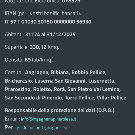
Fatturazione Elettronica:
UF8329
IBAN (per i vostri bonifici bancari):
IT 57 T 01030 30750 0000000 56930
Abitanti:
31174 al 31/12/2025
Superficie:
338,12
Kmq.
Densità:
89
(ab/kmq.)
Comuni:
Angrogna, Bibiana, Bobbio Pellice,
Bricherasio, Luserna San Giovanni, Lusernetta,
Prarostino, Roletto, Rorà, San Pietro Val Lemina,
San Secondo di Pinerolo, Torre Pellice, Villar Pellice
Responsabile della protezione dei dati (D.P.O.)
Email :
info@ingegneriapinerolese.it
Pec :
guido.tuninetti@ingpec.eu