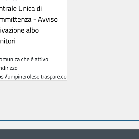
ntrale Unica di
mmittenza - Avviso
tivazione albo
nitori
comunica che è attivo
indirizzo
ps://umpinerolese.traspare.com,
bo ...