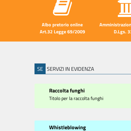
Albo pretorio online
Amministrazion
Art.32 Legge 69/2009
D.Lgs. 
SE
SERVIZI IN EVIDENZA
Raccolta funghi
Titolo per la raccolta funghi
Whistleblowing