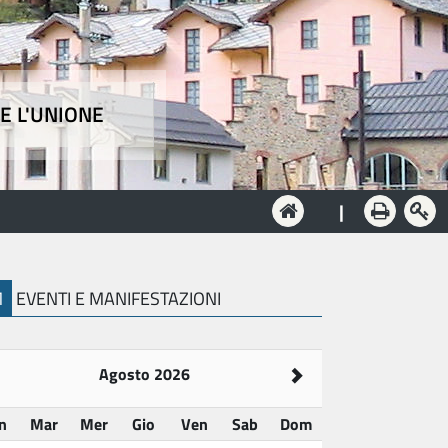
E L'UNIONE
e
|
M
EVENTI E MANIFESTAZIONI
Agosto 2026
n
Mar
Mer
Gio
Ven
Sab
Dom