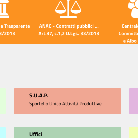
e Trasparente
ANAC - Contratti pubblici ...
Central
33/2013
Art.37, c.1,2 D.Lgs. 33/2013
Committe
e Albo 
S.U.A.P.
Sportello Unico Attività Produttive
Uffici