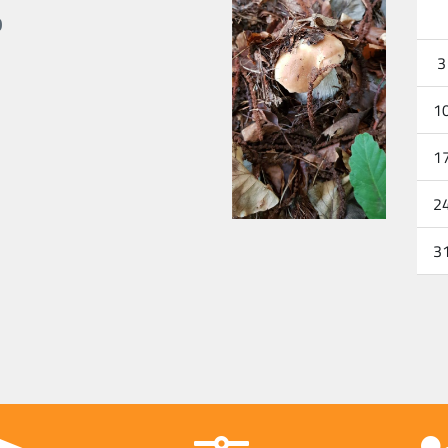
o
3
1
1
2
3