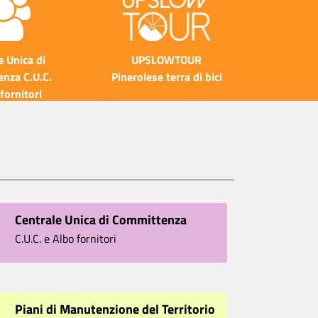
e Unica di
UPSLOWTOUR
nza C.U.C.
Pinerolese terra di bici
fornitori
Centrale Unica di Committenza
C.U.C. e Albo fornitori
Piani di Manutenzione del Territorio