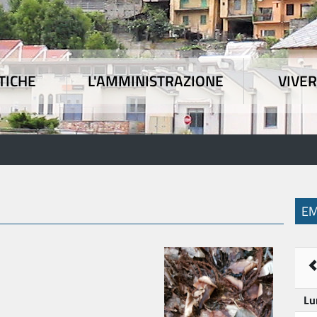
TICHE
L'AMMINISTRAZIONE
VIVER
 tematiche
|
L'Amministrazione
|
Vivere l'Union
E
Lu