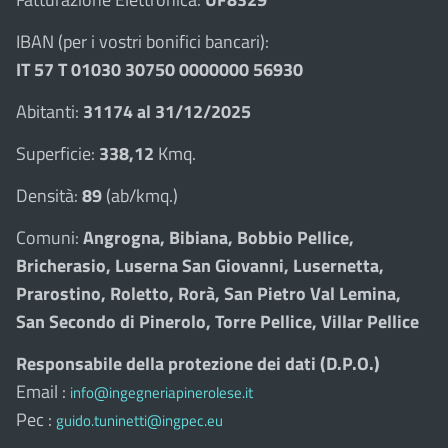
IBAN (per i vostri bonifici bancari):
IT 57 T 01030 30750 0000000 56930
Abitanti:
31174 al 31/12/2025
Superficie:
338,12
Kmq.
Densità:
89
(ab/kmq.)
Comuni:
Angrogna, Bibiana, Bobbio Pellice,
Bricherasio, Luserna San Giovanni, Lusernetta,
Prarostino, Roletto, Rorà, San Pietro Val Lemina,
San Secondo di Pinerolo, Torre Pellice, Villar Pellice
Responsabile della protezione dei dati (D.P.O.)
Email :
info@ingegneriapinerolese.it
Pec :
guido.tuninetti@ingpec.eu