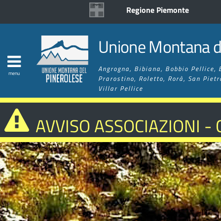
Regione Piemonte
Unione Montana de
Angrogna, Bibiana, Bobbio Pellice, 
menu
Prarostino, Roletto, Rorà, San Pietr
Villar Pellice
AVVISO ASSOCIAZIONI -
MIGLIORAMENTO RETE