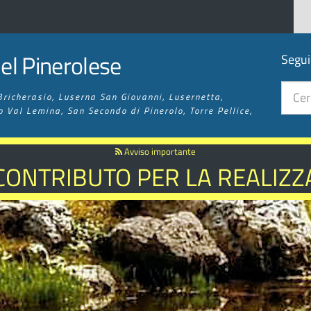
l Pinerolese
Segui
Bricherasio, Luserna San Giovanni, Lusernetta,
o Val Lemina, San Secondo di Pinerolo, Torre Pellice,
Avviso importante
 CONTRIBUTO PER LA REALIZZA
 SENTIERISTICA ED ESCURSIO