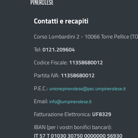
Contatti e recapiti
Corso Lombardini 2 - 10066 Torre Pellice (TO
Tel:
0121.209604
Codice Fiscale:
11358680012
Partita IVA:
11358680012
P.E.C.:
unionepinerolese@pec.umpinerolese.it
Email:
info@umpinerolese.it
Fatturazione Elettronica:
UF8329
IBAN (per i vostri bonifici bancari):
IT 57 T 01030 30750 0000000 56930