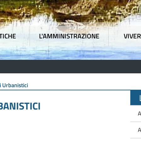
TICHE
L'AMMINISTRAZIONE
VIVER
 tematiche
|
L'Amministrazione
|
Vivere l'Union
 Urbanistici
L
ANISTICI
A
A