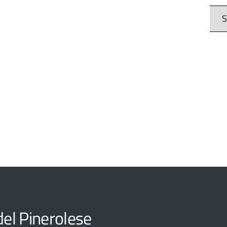
S
el Pinerolese