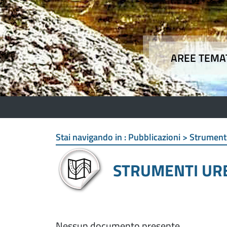
AREE TEMA
Aree
Stai navigando in :
Pubblicazioni > Strumenti
STRUMENTI URB
Nessun documento presente