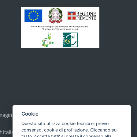
e immagini sono di proprietà dell'Unione - CMS:
Cookie
Questo sito utilizza cookie tecnici e, previo
consenso, cookie di profilazione. Cliccando sul
t italiana ad Alta Leggibilità.
tasto 'Accetta tutti' si presta il consenso alla