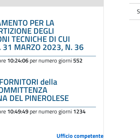
S
LAMENTO PER LA
RTIZIONE DEGLI
NI TECNICHE DI CUI
S. 31 MARZO 2023, N. 36
 ore
10:24:06
per numero giorni
552
ORNITORI della
COMMITTENZA
A DEL PINEROLESE
 ore
10:49:49
per numero giorni
1234
Ufficio competente