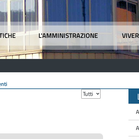
TICHE
L'AMMINISTRAZIONE
VIVER
 tematiche
|
L'Amministrazione
|
Vivere l'Union
nti
L
A
A