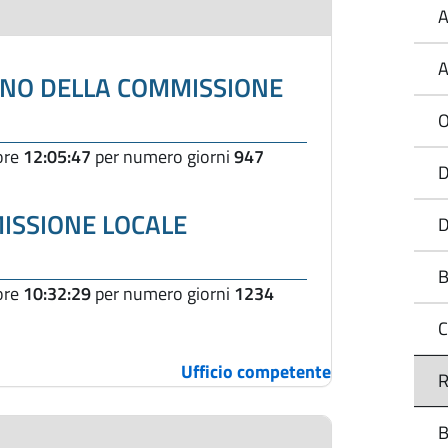
A
A
NO DELLA COMMISSIONE
O
 ore
12:05:47
per numero giorni
947
D
SSIONE LOCALE
D
B
 ore
10:32:29
per numero giorni
1234
C
Ufficio competente
R
B