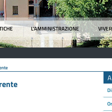
TICHE
L'AMMINISTRAZIONE
VIVER
 tematiche
|
L'Amministrazione
|
Vivere l'Union
ente
A
rente
Di
Or