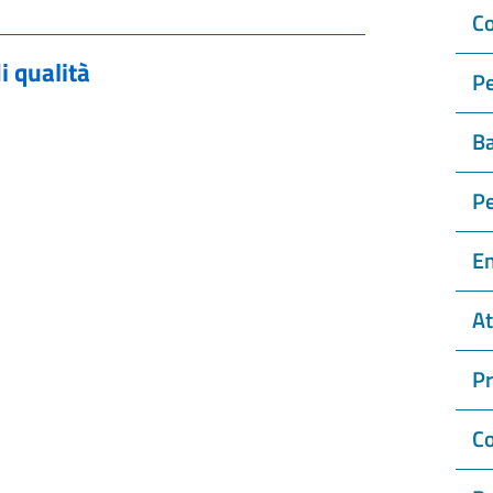
Co
i qualità
Pe
Ba
P
En
At
P
Co