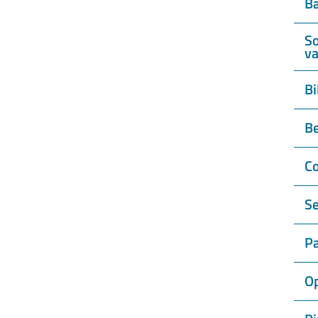
Ba
So
va
Bi
Be
Co
Se
Pa
Op