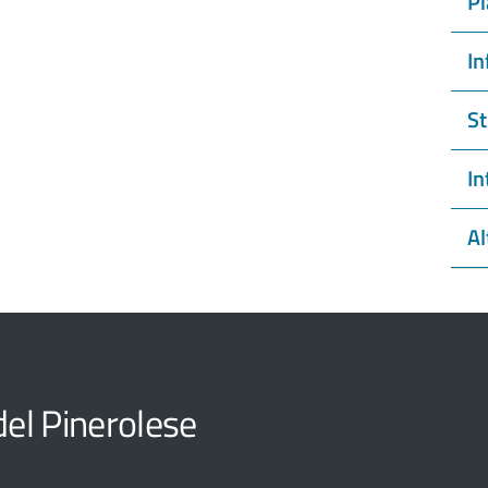
Pi
In
St
In
Al
el Pinerolese