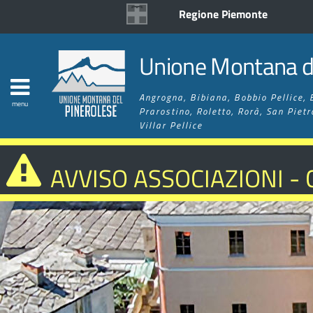
Regione Piemonte
Unione Montana de
Angrogna, Bibiana, Bobbio Pellice, 
menu
Prarostino, Roletto, Rorà, San Pietr
Villar Pellice
AVVISO ASSOCIAZIONI -
MIGLIORAMENTO RETE