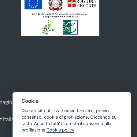
Cookie
e immagini sono di proprietà dell'Unione - CMS:
Questo sito utilizza cookie tecnici e, previo
consenso, cookie di profilazione. Cliccando sul
t italiana ad Alta Leggibilità.
tasto 'Accetta tutti' si presta il consenso alla
profilazione
Cookie policy