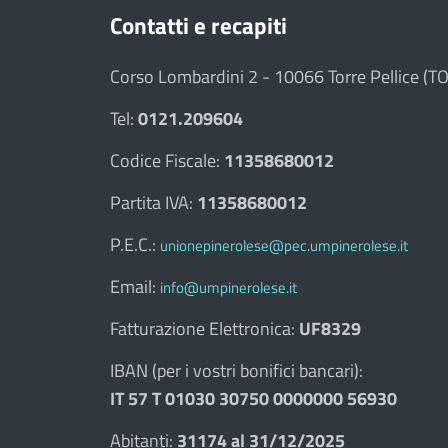
Contatti e recapiti
Corso Lombardini 2 - 10066 Torre Pellice (TO
Tel:
0121.209604
Codice Fiscale:
11358680012
Partita IVA:
11358680012
P.E.C.:
unionepinerolese@pec.umpinerolese.it
Email:
info@umpinerolese.it
Fatturazione Elettronica:
UF8329
IBAN (per i vostri bonifici bancari):
IT 57 T 01030 30750 0000000 56930
Abitanti:
31174 al 31/12/2025