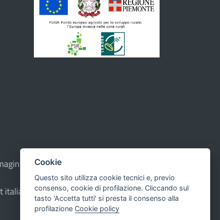
Cookie
e immagini sono di proprietà dell'Unione - CMS:
Questo sito utilizza cookie tecnici e, previo
consenso, cookie di profilazione. Cliccando sul
t italiana ad Alta Leggibilità.
tasto 'Accetta tutti' si presta il consenso alla
profilazione
Cookie policy