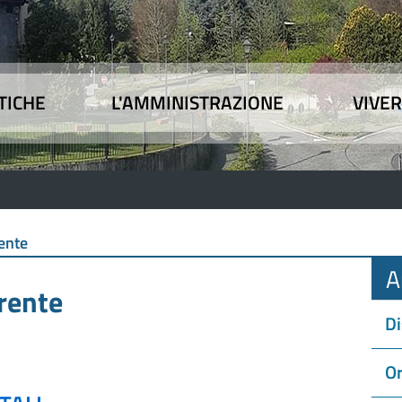
TICHE
L'AMMINISTRAZIONE
VIVER
 tematiche
|
L'Amministrazione
|
Vivere l'Union
ente
A
rente
Di
Or