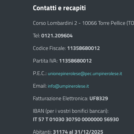
Contatti e recapiti
Corso Lombardini 2 - 10066 Torre Pellice (TO
Tel:
0121.209604
Codice Fiscale:
11358680012
Partita IVA:
11358680012
P.E.C.:
unionepinerolese@pec.umpinerolese.it
Email:
info@umpinerolese.it
Fatturazione Elettronica:
UF8329
IBAN (per i vostri bonifici bancari):
IT 57 T 01030 30750 0000000 56930
Abitanti:
31174 al 31/12/2025