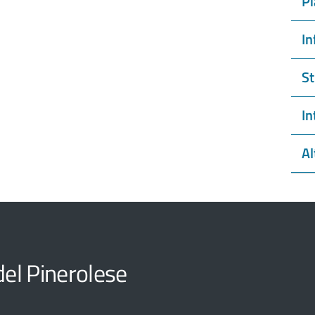
Pi
In
St
In
Al
el Pinerolese