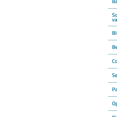
Ba
So
va
Bi
Be
Co
Se
Pa
Op