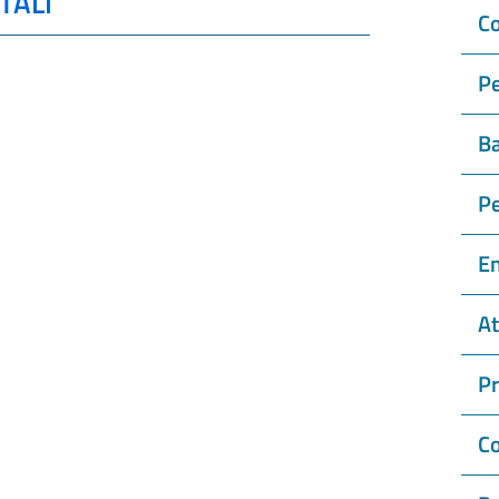
TALI
Co
Pe
Ba
P
En
At
P
Co