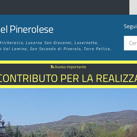
l Pinerolese
Segui
Bricherasio, Luserna San Giovanni, Lusernetta,
o Val Lemina, San Secondo di Pinerolo, Torre Pellice,
Avviso importante
 CONTRIBUTO PER LA REALIZZA
 SENTIERISTICA ED ESCURSIO