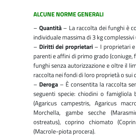
ALCUNE NORME GENERALI
–
Quantità
– La raccolta dei funghi è c
individuale massima di 3 kg complessivi (
–
Diritti dei proprietari
– I proprietari e
parenti e affini di primo grado (coniuge, 
funghi senza autorizzazione e oltre il li
raccolta nei fondi di loro proprietà o sui 
–
Deroga
– È consentita la raccolta senz
seguenti specie: chiodini o famigliola b
(Agaricus campestris, Agaricus macr
Morchella, gambe secche (Marasmiu
ostreatus), coprino chiomato (Cop
(Macrole-piota procera).