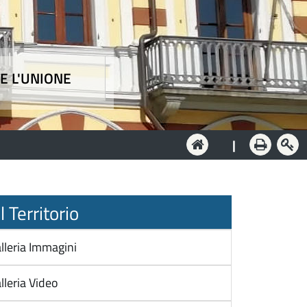
E L'UNIONE
e
|
 Territorio
lleria Immagini
lleria Video