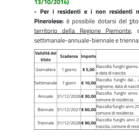
13/10/2014)
- Per i residenti e i non residenti
Pinerolese:
è possibile dotarsi del
t
it
territorio della Regione Piemonte
, 
settimanale-annuale-biennale e triennal
Validità del
Scadenza
Importo
titolo
Raccolta funghi giorno
Giornaliera
1 giorno
€ 5,00
e data di nascita
Raccolta funghi dal… 
Settimanale
7 giorni
€ 10,00
cognome, data di nasci
Raccolta funghi anno
Annuale
31/12/2026
€ 30,00
comune di residenza
Raccolta funghi anni 2
Biennale
31/12/2027
€ 60,00
comune di residenza
Raccolta funghi anni
Triennale
31/12/2028
€ 90,00
nascita, comune di res