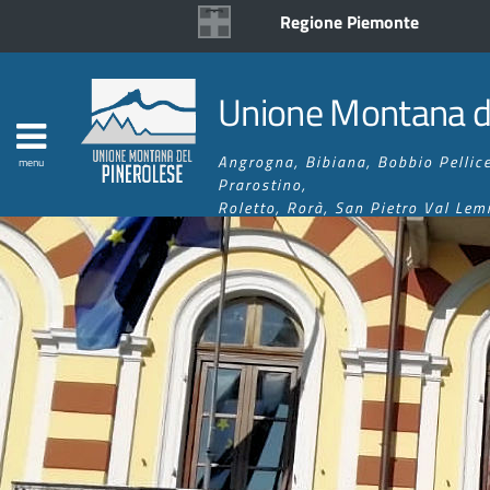
Regione Piemonte
Unione Montana de
Angrogna, Bibiana, Bobbio Pellice
menu
Prarostino,
Roletto, Rorà, San Pietro Val Lemi
Pellice