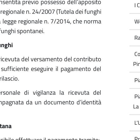
nsentita previo possesso dell’apposito
I 
e regionale n. 24/2007 (Tutela dei funghi
a legge regionale n. 7/2014, che norma
W
i funghi spontanei.
Ra
funghi
Co
la ricevuta del versamento del contributo
Pi
è sufficiente eseguire il pagamento del
ilascio.
Pi
rsonale di vigilanza la ricevuta del
Pi
mpagnata da un documento d’identità
La
L'
ntana
Pr
ossibile effettuare il pagamento tramite: