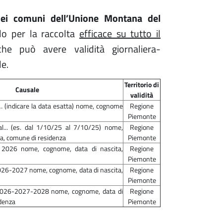
 nei comuni dell’Unione Montana del
olo per la raccolta
efficace su tutto il
che può avere validità giornaliera-
e.
Territorio di
Causale
validità
… (indicare la data esatta) nome, cognome
Regione
Piemonte
al... (es. dal 1/10/25 al 7/10/25) nome,
Regione
ta, comune di residenza
Piemonte
 2026 nome, cognome, data di nascita,
Regione
Piemonte
026-2027 nome, cognome, data di nascita,
Regione
Piemonte
 2026-2027-2028 nome, cognome, data di
Regione
idenza
Piemonte