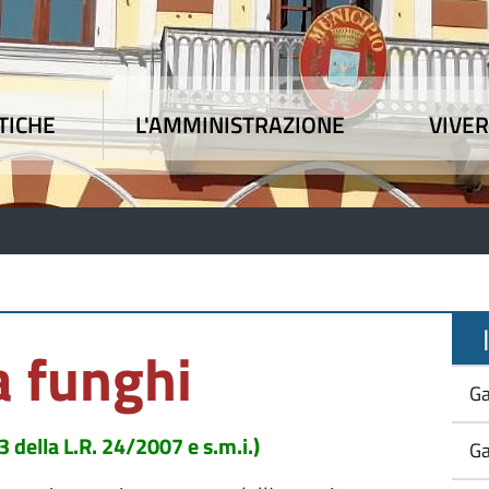
TICHE
L'AMMINISTRAZIONE
VIVER
 tematiche
|
L'Amministrazione
|
Vivere l'Union
Il
a funghi
Ga
della L.R. 24/2007 e s.m.i.)
Ga