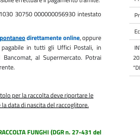
T 01030 30750 000000056930 intestato
Pr
E
spontaneo
direttamente online
, oppure
agabile in tutti gli Uffici Postali,
in
IN
 al Bancomat, al Supermercato. Potrai
20
rente.
“D
tolo per la raccolta deve riportare le
e la data di nascita del raccoglitore.
 RACCOLTA FUNGHI (DGR n. 27-431 del