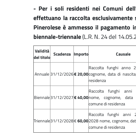
- Per i soli residenti nei Comuni de
effettuano la raccolta esclusivamente 
Pinerolese è ammesso il pagamento in
biennale-triennale
(L.R. N. 24 del 14.05.
Validità
Scadenza
Importo
Causale
del titolo
Raccolta funghi anno 
Annuale
31/12/2026
€ 20,00
cognome, data di nascita
residenza
Raccolta funghi anni
Biennale
31/12/2027
€ 40,00
nome, cognome, data d
comune di residenza
Raccolta funghi anni 
Triennale
31/12/2028
€
60,00
2028 nome, cognome, data
comune di residenza